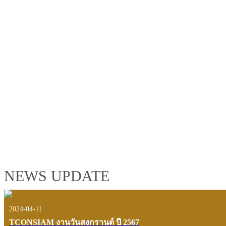
TCONSIAM GROUP'S 2019 CORPORATE VIDEO
"MAKING PROGRESS B
See the tconsiam group’s highlights of 2018 through the eyes of it
customers and users.
VIEW VDO PRESENTATION
NEWS UPDATE
2024-04-11
TCONSIAM งานวันสงกรานต์ ปี 2567