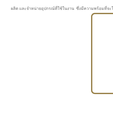
ผลิต และจำหน่ายอุปกรณ์ที่ใช้ในงาน ซึ่งมีความพร้อมที
INDUSTRY
BUILDING
PROJECT IN HAND
In the building market, tconsiam specializes in
PETROCHEMISTRY
constructing office buildings
With extensive experience in industrial
JAPANESE PROJECT
engineering and construction
In the building market, tconsiam specializes in
constructing office buildings
In the building market, tconsiam specializes in
INDUSTRY
constructing office buildings
BUILDING