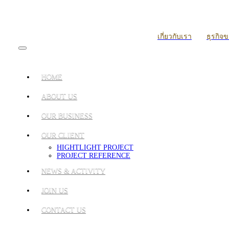
เกี่ยวกับเรา
ธุรกิจ
HOME
ABOUT US
OUR BUSINESS
OUR CLIENT
HIGHTLIGHT PROJECT
PROJECT REFERENCE
NEWS & ACTIVITY
JOIN US
CONTACT US