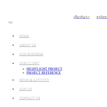
เกี่ยวกับเรา
ธุรกิจ
HOME
ABOUT US
OUR BUSINESS
OUR CLIENT
HIGHTLIGHT PROJECT
PROJECT REFERENCE
NEWS & ACTIVITY
JOIN US
CONTACT US