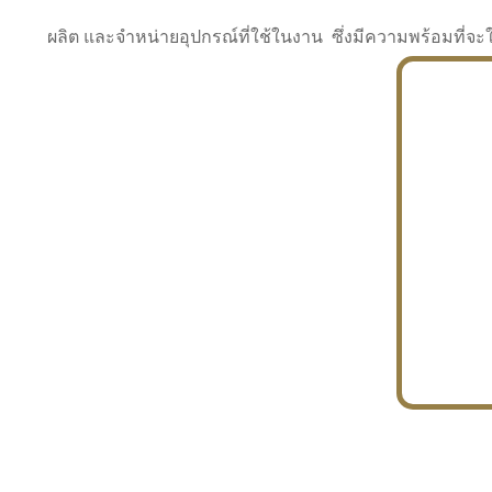
ผลิต และจำหน่ายอุปกรณ์ที่ใช้ในงาน ซึ่งมีความพร้อมที
INDUSTRY
BUILDING
PROJECT IN HAND
In the building market, tconsiam specializes in
PETROCHEMISTRY
constructing office buildings
With extensive experience in industrial
JAPANESE PROJECT
engineering and construction
In the building market, tconsiam specializes in
constructing office buildings
In the building market, tconsiam specializes in
INDUSTRY
constructing office buildings
BUILDING