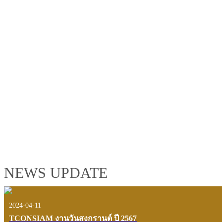
TCONSIAM GROUP'S 2019 CORPORATE VIDEO
"MAKING PROGRESS B
See the tconsiam group’s highlights of 2018 through the eyes of it
customers and users.
VIEW VDO PRESENTATION
NEWS UPDATE
2024-04-11
TCONSIAM งานวันสงกรานต์ ปี 2567