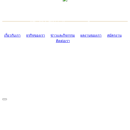
TCONSIAM CONTACT CENTER
EMAIL CONTACT CENTER
02-454-2977-9
ADMIN@TCONSIAM.COM
EMAIL CONTACT CENTER
ADMIN@TCONSIAM.COM
เกี่ยวกับเรา
ธุรกิจของเรา
ข่าวและกิจกรรม
ผลงานของเรา
สมัครงาน
ติดต่อเรา
CONTACT US
1328/15-19 ถนนบางแค แขวงบางแค เขตบางแค กรุงเทพฯ 10160
โทร. 0-2454-2977-9, 0-2455-6995-7
แฟกซ์. 0-2413-4110
COPYRIGHT © 2019 TCONSIAM COMPANY LIMITED. ALL RIGHTS
RESERVED.