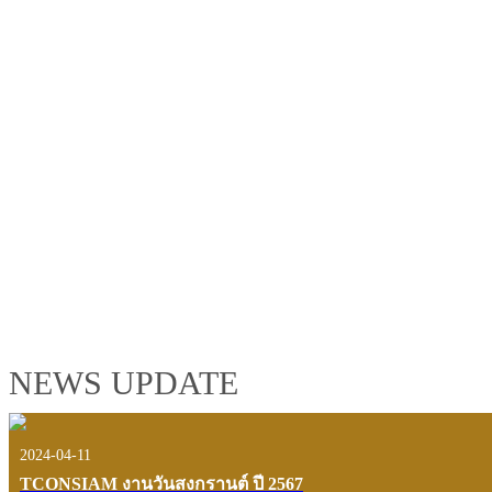
TCONSIAM GROUP'S 2019 CORPORATE VIDEO
"MAKING PROGRESS B
See the tconsiam group’s highlights of 2018 through the eyes of it
customers and users.
VIEW VDO PRESENTATION
NEWS UPDATE
2024-04-11
TCONSIAM งานวันสงกรานต์ ปี 2567