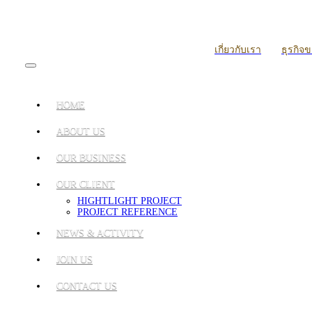
เกี่ยวกับเรา
ธุรกิจ
HOME
ABOUT US
OUR BUSINESS
OUR CLIENT
HIGHTLIGHT PROJECT
PROJECT REFERENCE
NEWS & ACTIVITY
JOIN US
CONTACT US