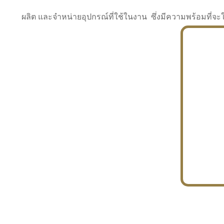
ผลิต และจำหน่ายอุปกรณ์ที่ใช้ในงาน ซึ่งมีความพร้อมที
INDUSTRY
BUILDING
PROJECT IN HAND
In the building market, tconsiam specializes in
PETROCHEMISTRY
constructing office buildings
With extensive experience in industrial
JAPANESE PROJECT
engineering and construction
In the building market, tconsiam specializes in
constructing office buildings
In the building market, tconsiam specializes in
INDUSTRY
constructing office buildings
BUILDING