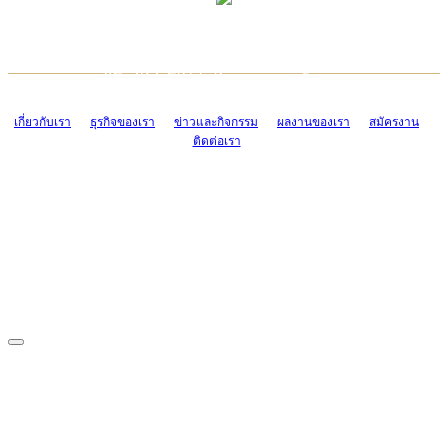
TCONSIAM CONTACT CENTER
EMAIL CONTACT CENTER
02-454-2977-9
ADMIN@TCONSIAM.COM
EMAIL CONTACT CENTER
ADMIN@TCONSIAM.COM
เกี่ยวกับเรา
ธุรกิจของเรา
ข่าวและกิจกรรม
ผลงานของเรา
สมัครงาน
ติดต่อเรา
CONTACT US
1328/15-19 ถนนบางแค แขวงบางแค เขตบางแค กรุงเทพฯ 10160
โทร. 0-2454-2977-9, 0-2455-6995-7
แฟกซ์. 0-2413-4110
COPYRIGHT © 2019 TCONSIAM COMPANY LIMITED. ALL RIGHTS
RESERVED.