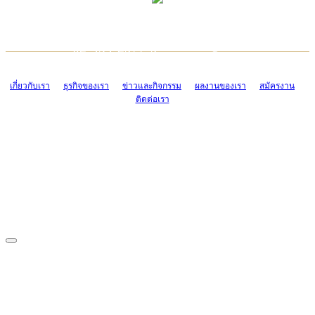
TCONSIAM CONTACT CENTER
EMAIL CONTACT CENTER
02-454-2977-9
ADMIN@TCONSIAM.COM
EMAIL CONTACT CENTER
ADMIN@TCONSIAM.COM
เกี่ยวกับเรา
ธุรกิจของเรา
ข่าวและกิจกรรม
ผลงานของเรา
สมัครงาน
ติดต่อเรา
CONTACT US
1328/15-19 ถนนบางแค แขวงบางแค เขตบางแค กรุงเทพฯ 10160
โทร. 0-2454-2977-9, 0-2455-6995-7
แฟกซ์. 0-2413-4110
COPYRIGHT © 2019 TCONSIAM COMPANY LIMITED. ALL RIGHTS
RESERVED.