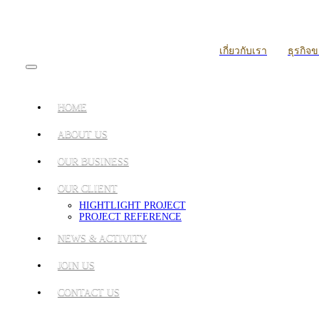
เกี่ยวกับเรา
ธุรกิจ
HOME
ABOUT US
OUR BUSINESS
OUR CLIENT
HIGHTLIGHT PROJECT
PROJECT REFERENCE
NEWS & ACTIVITY
JOIN US
CONTACT US