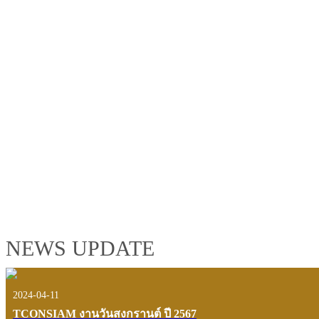
TCONSIAM GROUP'S 2019 CORPORATE VIDEO
"MAKING PROGRESS B
See the tconsiam group’s highlights of 2018 through the eyes of it
customers and users.
VIEW VDO PRESENTATION
NEWS UPDATE
2024-04-11
TCONSIAM งานวันสงกรานต์ ปี 2567