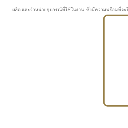
ผลิต และจำหน่ายอุปกรณ์ที่ใช้ในงาน ซึ่งมีความพร้อมที
INDUSTRY
BUILDING
PROJECT IN HAND
In the building market, tconsiam specializes in
PETROCHEMISTRY
constructing office buildings
With extensive experience in industrial
JAPANESE PROJECT
engineering and construction
In the building market, tconsiam specializes in
constructing office buildings
In the building market, tconsiam specializes in
INDUSTRY
constructing office buildings
BUILDING