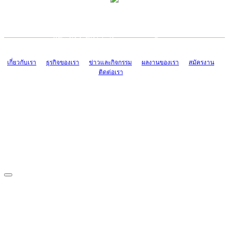
TCONSIAM CONTACT CENTER
EMAIL CONTACT CENTER
02-454-2977-9
ADMIN@TCONSIAM.COM
EMAIL CONTACT CENTER
ADMIN@TCONSIAM.COM
เกี่ยวกับเรา
ธุรกิจของเรา
ข่าวและกิจกรรม
ผลงานของเรา
สมัครงาน
ติดต่อเรา
CONTACT US
1328/15-19 ถนนบางแค แขวงบางแค เขตบางแค กรุงเทพฯ 10160
โทร. 0-2454-2977-9, 0-2455-6995-7
แฟกซ์. 0-2413-4110
COPYRIGHT © 2019 TCONSIAM COMPANY LIMITED. ALL RIGHTS
RESERVED.