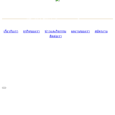
TCONSIAM CONTACT CENTER
EMAIL CONTACT CENTER
02-454-2977-9
ADMIN@TCONSIAM.COM
EMAIL CONTACT CENTER
ADMIN@TCONSIAM.COM
เกี่ยวกับเรา
ธุรกิจของเรา
ข่าวและกิจกรรม
ผลงานของเรา
สมัครงาน
ติดต่อเรา
CONTACT US
1328/15-19 ถนนบางแค แขวงบางแค เขตบางแค กรุงเทพฯ 10160
โทร. 0-2454-2977-9, 0-2455-6995-7
แฟกซ์. 0-2413-4110
COPYRIGHT © 2019 TCONSIAM COMPANY LIMITED. ALL RIGHTS
RESERVED.