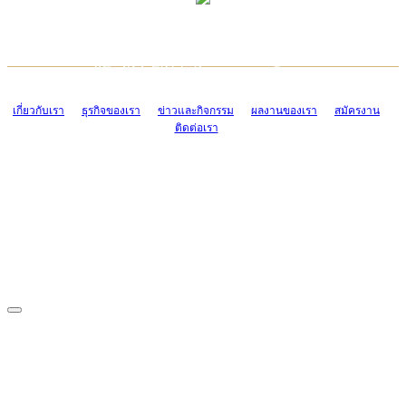
TCONSIAM CONTACT CENTER
EMAIL CONTACT CENTER
02-454-2977-9
ADMIN@TCONSIAM.COM
EMAIL CONTACT CENTER
ADMIN@TCONSIAM.COM
เกี่ยวกับเรา
ธุรกิจของเรา
ข่าวและกิจกรรม
ผลงานของเรา
สมัครงาน
ติดต่อเรา
CONTACT US
1328/15-19 ถนนบางแค แขวงบางแค เขตบางแค กรุงเทพฯ 10160
โทร. 0-2454-2977-9, 0-2455-6995-7
แฟกซ์. 0-2413-4110
COPYRIGHT © 2019 TCONSIAM COMPANY LIMITED. ALL RIGHTS
RESERVED.