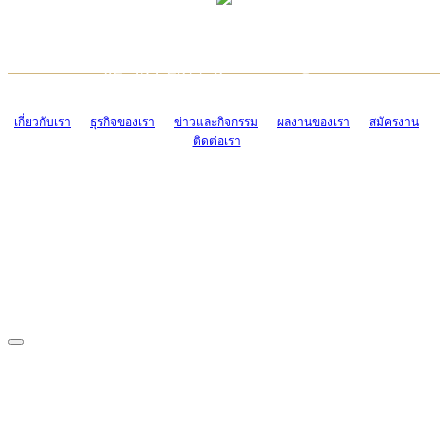
TCONSIAM CONTACT CENTER
EMAIL CONTACT CENTER
02-454-2977-9
ADMIN@TCONSIAM.COM
EMAIL CONTACT CENTER
ADMIN@TCONSIAM.COM
เกี่ยวกับเรา
ธุรกิจของเรา
ข่าวและกิจกรรม
ผลงานของเรา
สมัครงาน
ติดต่อเรา
CONTACT US
1328/15-19 ถนนบางแค แขวงบางแค เขตบางแค กรุงเทพฯ 10160
โทร. 0-2454-2977-9, 0-2455-6995-7
แฟกซ์. 0-2413-4110
COPYRIGHT © 2019 TCONSIAM COMPANY LIMITED. ALL RIGHTS
RESERVED.