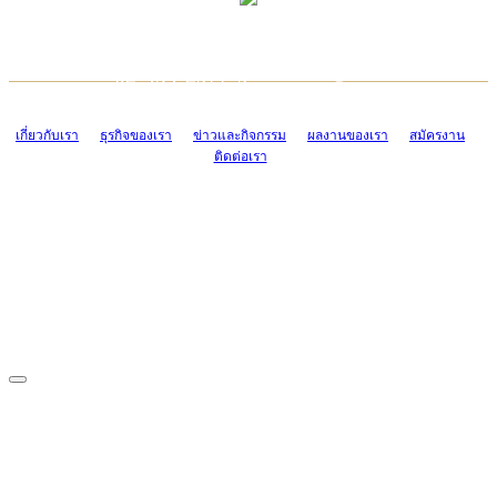
TCONSIAM CONTACT CENTER
EMAIL CONTACT CENTER
02-454-2977-9
ADMIN@TCONSIAM.COM
EMAIL CONTACT CENTER
ADMIN@TCONSIAM.COM
เกี่ยวกับเรา
ธุรกิจของเรา
ข่าวและกิจกรรม
ผลงานของเรา
สมัครงาน
ติดต่อเรา
CONTACT US
1328/15-19 ถนนบางแค แขวงบางแค เขตบางแค กรุงเทพฯ 10160
โทร. 0-2454-2977-9, 0-2455-6995-7
แฟกซ์. 0-2413-4110
COPYRIGHT © 2019 TCONSIAM COMPANY LIMITED. ALL RIGHTS
RESERVED.