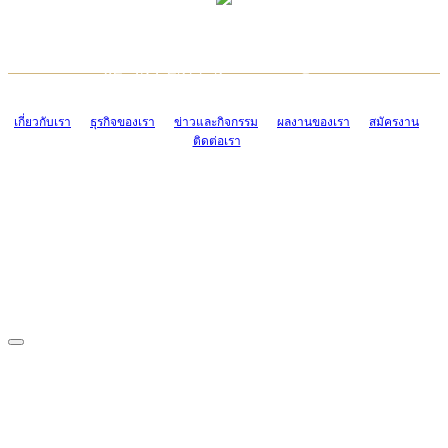
TCONSIAM CONTACT CENTER
EMAIL CONTACT CENTER
02-454-2977-9
ADMIN@TCONSIAM.COM
EMAIL CONTACT CENTER
ADMIN@TCONSIAM.COM
เกี่ยวกับเรา
ธุรกิจของเรา
ข่าวและกิจกรรม
ผลงานของเรา
สมัครงาน
ติดต่อเรา
CONTACT US
1328/15-19 ถนนบางแค แขวงบางแค เขตบางแค กรุงเทพฯ 10160
โทร. 0-2454-2977-9, 0-2455-6995-7
แฟกซ์. 0-2413-4110
COPYRIGHT © 2019 TCONSIAM COMPANY LIMITED. ALL RIGHTS
RESERVED.