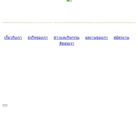
TCONSIAM CONTACT CENTER
EMAIL CONTACT CENTER
02-454-2977-9
ADMIN@TCONSIAM.COM
EMAIL CONTACT CENTER
ADMIN@TCONSIAM.COM
เกี่ยวกับเรา
ธุรกิจของเรา
ข่าวและกิจกรรม
ผลงานของเรา
สมัครงาน
ติดต่อเรา
CONTACT US
1328/15-19 ถนนบางแค แขวงบางแค เขตบางแค กรุงเทพฯ 10160
โทร. 0-2454-2977-9, 0-2455-6995-7
แฟกซ์. 0-2413-4110
COPYRIGHT © 2019 TCONSIAM COMPANY LIMITED. ALL RIGHTS
RESERVED.