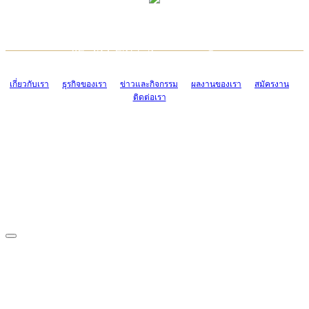
TCONSIAM CONTACT CENTER
EMAIL CONTACT CENTER
02-454-2977-9
ADMIN@TCONSIAM.COM
EMAIL CONTACT CENTER
ADMIN@TCONSIAM.COM
เกี่ยวกับเรา
ธุรกิจของเรา
ข่าวและกิจกรรม
ผลงานของเรา
สมัครงาน
ติดต่อเรา
CONTACT US
1328/15-19 ถนนบางแค แขวงบางแค เขตบางแค กรุงเทพฯ 10160
โทร. 0-2454-2977-9, 0-2455-6995-7
แฟกซ์. 0-2413-4110
COPYRIGHT © 2019 TCONSIAM COMPANY LIMITED. ALL RIGHTS
RESERVED.