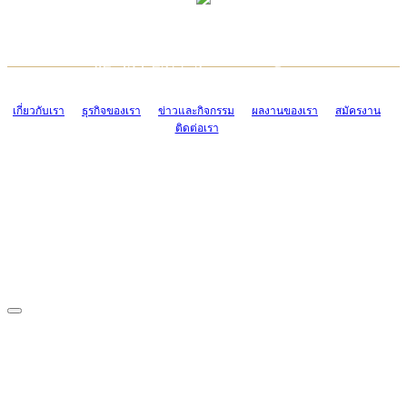
TCONSIAM CONTACT CENTER
EMAIL CONTACT CENTER
02-454-2977-9
ADMIN@TCONSIAM.COM
EMAIL CONTACT CENTER
ADMIN@TCONSIAM.COM
เกี่ยวกับเรา
ธุรกิจของเรา
ข่าวและกิจกรรม
ผลงานของเรา
สมัครงาน
ติดต่อเรา
CONTACT US
1328/15-19 ถนนบางแค แขวงบางแค เขตบางแค กรุงเทพฯ 10160
โทร. 0-2454-2977-9, 0-2455-6995-7
แฟกซ์. 0-2413-4110
COPYRIGHT © 2019 TCONSIAM COMPANY LIMITED. ALL RIGHTS
RESERVED.