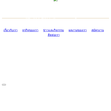
TCONSIAM CONTACT CENTER
EMAIL CONTACT CENTER
02-454-2977-9
ADMIN@TCONSIAM.COM
EMAIL CONTACT CENTER
ADMIN@TCONSIAM.COM
เกี่ยวกับเรา
ธุรกิจของเรา
ข่าวและกิจกรรม
ผลงานของเรา
สมัครงาน
ติดต่อเรา
CONTACT US
1328/15-19 ถนนบางแค แขวงบางแค เขตบางแค กรุงเทพฯ 10160
โทร. 0-2454-2977-9, 0-2455-6995-7
แฟกซ์. 0-2413-4110
COPYRIGHT © 2019 TCONSIAM COMPANY LIMITED. ALL RIGHTS
RESERVED.