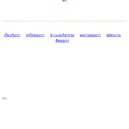
TCONSIAM CONTACT CENTER
EMAIL CONTACT CENTER
02-454-2977-9
ADMIN@TCONSIAM.COM
EMAIL CONTACT CENTER
ADMIN@TCONSIAM.COM
เกี่ยวกับเรา
ธุรกิจของเรา
ข่าวและกิจกรรม
ผลงานของเรา
สมัครงาน
ติดต่อเรา
CONTACT US
1328/15-19 ถนนบางแค แขวงบางแค เขตบางแค กรุงเทพฯ 10160
โทร. 0-2454-2977-9, 0-2455-6995-7
แฟกซ์. 0-2413-4110
COPYRIGHT © 2019 TCONSIAM COMPANY LIMITED. ALL RIGHTS
RESERVED.