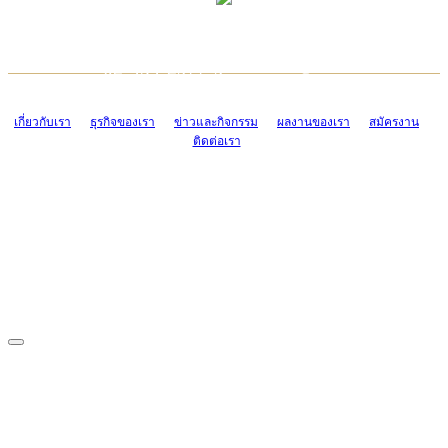
TCONSIAM CONTACT CENTER
EMAIL CONTACT CENTER
02-454-2977-9
ADMIN@TCONSIAM.COM
EMAIL CONTACT CENTER
ADMIN@TCONSIAM.COM
เกี่ยวกับเรา
ธุรกิจของเรา
ข่าวและกิจกรรม
ผลงานของเรา
สมัครงาน
ติดต่อเรา
CONTACT US
1328/15-19 ถนนบางแค แขวงบางแค เขตบางแค กรุงเทพฯ 10160
โทร. 0-2454-2977-9, 0-2455-6995-7
แฟกซ์. 0-2413-4110
COPYRIGHT © 2019 TCONSIAM COMPANY LIMITED. ALL RIGHTS
RESERVED.