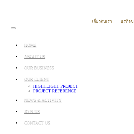
เกี่ยวกับเรา
ธุรกิจ
HOME
ABOUT US
OUR BUSINESS
OUR CLIENT
HIGHTLIGHT PROJECT
PROJECT REFERENCE
NEWS & ACTIVITY
JOIN US
CONTACT US