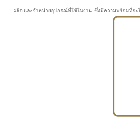
ผลิต และจำหน่ายอุปกรณ์ที่ใช้ในงาน ซึ่งมีความพร้อมที
INDUSTRY
BUILDING
PROJECT IN HAND
In the building market, tconsiam specializes in
PETROCHEMISTRY
constructing office buildings
With extensive experience in industrial
JAPANESE PROJECT
engineering and construction
In the building market, tconsiam specializes in
constructing office buildings
In the building market, tconsiam specializes in
INDUSTRY
constructing office buildings
BUILDING