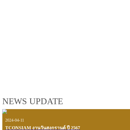
TCONSIAM GROUP'S 2019 CORPORATE VIDEO
"MAKING PROGRESS B
See the tconsiam group’s highlights of 2018 through the eyes of it
customers and users.
VIEW VDO PRESENTATION
NEWS UPDATE
2024-04-11
TCONSIAM งานวันสงกรานต์ ปี 2567