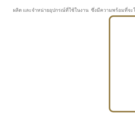
ผลิต และจำหน่ายอุปกรณ์ที่ใช้ในงาน ซึ่งมีความพร้อมที
INDUSTRY
BUILDING
PROJECT IN HAND
In the building market, tconsiam specializes in
PETROCHEMISTRY
constructing office buildings
With extensive experience in industrial
JAPANESE PROJECT
engineering and construction
In the building market, tconsiam specializes in
constructing office buildings
In the building market, tconsiam specializes in
INDUSTRY
constructing office buildings
BUILDING