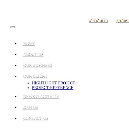
เกี่ยวกับเรา
ธุรกิจ
HOME
ABOUT US
OUR BUSINESS
OUR CLIENT
HIGHTLIGHT PROJECT
PROJECT REFERENCE
NEWS & ACTIVITY
JOIN US
CONTACT US