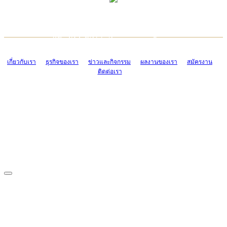
TCONSIAM CONTACT CENTER
EMAIL CONTACT CENTER
02-454-2977-9
ADMIN@TCONSIAM.COM
EMAIL CONTACT CENTER
ADMIN@TCONSIAM.COM
เกี่ยวกับเรา
ธุรกิจของเรา
ข่าวและกิจกรรม
ผลงานของเรา
สมัครงาน
ติดต่อเรา
CONTACT US
1328/15-19 ถนนบางแค แขวงบางแค เขตบางแค กรุงเทพฯ 10160
โทร. 0-2454-2977-9, 0-2455-6995-7
แฟกซ์. 0-2413-4110
COPYRIGHT © 2019 TCONSIAM COMPANY LIMITED. ALL RIGHTS
RESERVED.