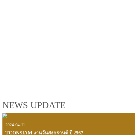
TCONSIAM GROUP'S 2019 CORPORATE VIDEO
"MAKING PROGRESS B
See the tconsiam group’s highlights of 2018 through the eyes of it
customers and users.
VIEW VDO PRESENTATION
NEWS UPDATE
2024-04-11
TCONSIAM งานวันสงกรานต์ ปี 2567