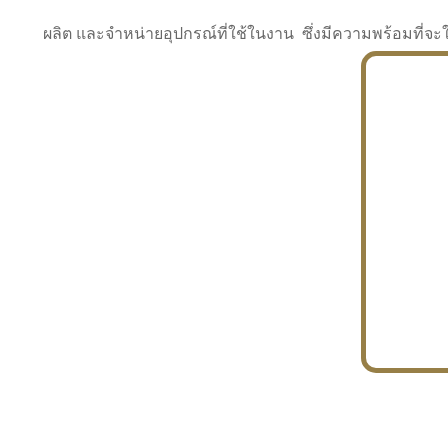
ผลิต และจำหน่ายอุปกรณ์ที่ใช้ในงาน ซึ่งมีความพร้อมที
INDUSTRY
BUILDING
PROJECT IN HAND
In the building market, tconsiam specializes in
PETROCHEMISTRY
constructing office buildings
With extensive experience in industrial
JAPANESE PROJECT
engineering and construction
In the building market, tconsiam specializes in
constructing office buildings
In the building market, tconsiam specializes in
INDUSTRY
constructing office buildings
BUILDING