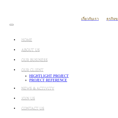
เกี่ยวกับเรา
ธุรกิจ
HOME
ABOUT US
OUR BUSINESS
OUR CLIENT
HIGHTLIGHT PROJECT
PROJECT REFERENCE
NEWS & ACTIVITY
JOIN US
CONTACT US