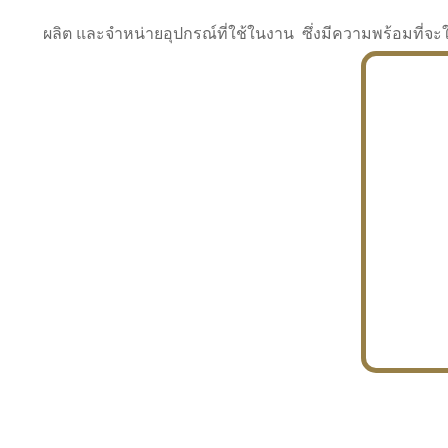
ผลิต และจำหน่ายอุปกรณ์ที่ใช้ในงาน ซึ่งมีความพร้อมที
INDUSTRY
BUILDING
PROJECT IN HAND
In the building market, tconsiam specializes in
PETROCHEMISTRY
constructing office buildings
With extensive experience in industrial
JAPANESE PROJECT
engineering and construction
In the building market, tconsiam specializes in
constructing office buildings
In the building market, tconsiam specializes in
INDUSTRY
constructing office buildings
BUILDING