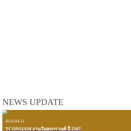
TCONSIAM GROUP'S 2019 CORPORATE VIDEO
"MAKING PROGRESS B
See the tconsiam group’s highlights of 2018 through the eyes of it
customers and users.
VIEW VDO PRESENTATION
NEWS UPDATE
2024-04-11
TCONSIAM งานวันสงกรานต์ ปี 2567