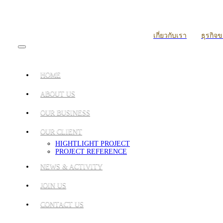
เกี่ยวกับเรา
ธุรกิจ
HOME
ABOUT US
OUR BUSINESS
OUR CLIENT
HIGHTLIGHT PROJECT
PROJECT REFERENCE
NEWS & ACTIVITY
JOIN US
CONTACT US