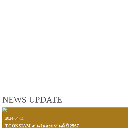
TCONSIAM GROUP'S 2019 CORPORATE VIDEO
"MAKING PROGRESS B
See the tconsiam group’s highlights of 2018 through the eyes of it
customers and users.
VIEW VDO PRESENTATION
NEWS UPDATE
2024-04-11
TCONSIAM งานวันสงกรานต์ ปี 2567