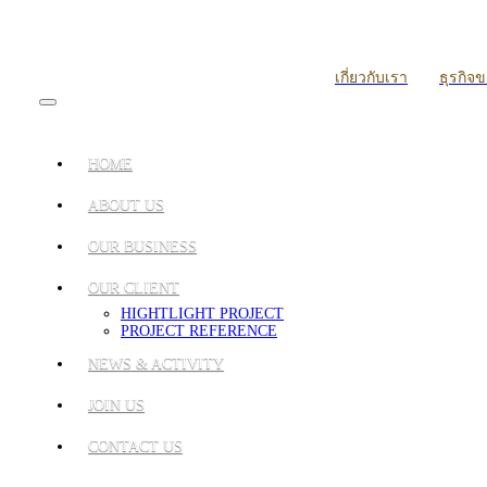
เกี่ยวกับเรา
ธุรกิจ
HOME
ABOUT US
OUR BUSINESS
OUR CLIENT
HIGHTLIGHT PROJECT
PROJECT REFERENCE
NEWS & ACTIVITY
JOIN US
CONTACT US