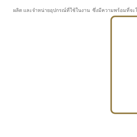
ผลิต และจำหน่ายอุปกรณ์ที่ใช้ในงาน ซึ่งมีความพร้อมที
INDUSTRY
BUILDING
PROJECT IN HAND
In the building market, tconsiam specializes in
PETROCHEMISTRY
constructing office buildings
With extensive experience in industrial
JAPANESE PROJECT
engineering and construction
In the building market, tconsiam specializes in
constructing office buildings
In the building market, tconsiam specializes in
INDUSTRY
constructing office buildings
BUILDING