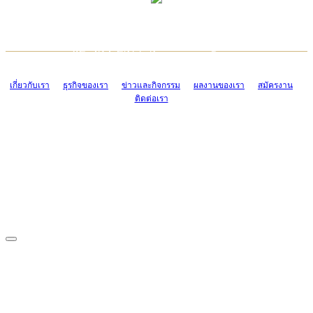
TCONSIAM CONTACT CENTER
EMAIL CONTACT CENTER
02-454-2977-9
ADMIN@TCONSIAM.COM
EMAIL CONTACT CENTER
ADMIN@TCONSIAM.COM
เกี่ยวกับเรา
ธุรกิจของเรา
ข่าวและกิจกรรม
ผลงานของเรา
สมัครงาน
ติดต่อเรา
CONTACT US
1328/15-19 ถนนบางแค แขวงบางแค เขตบางแค กรุงเทพฯ 10160
โทร. 0-2454-2977-9, 0-2455-6995-7
แฟกซ์. 0-2413-4110
COPYRIGHT © 2019 TCONSIAM COMPANY LIMITED. ALL RIGHTS
RESERVED.