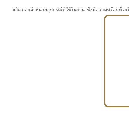
ผลิต และจำหน่ายอุปกรณ์ที่ใช้ในงาน ซึ่งมีความพร้อมที
INDUSTRY
BUILDING
PROJECT IN HAND
In the building market, tconsiam specializes in
PETROCHEMISTRY
constructing office buildings
With extensive experience in industrial
JAPANESE PROJECT
engineering and construction
In the building market, tconsiam specializes in
constructing office buildings
In the building market, tconsiam specializes in
INDUSTRY
constructing office buildings
BUILDING