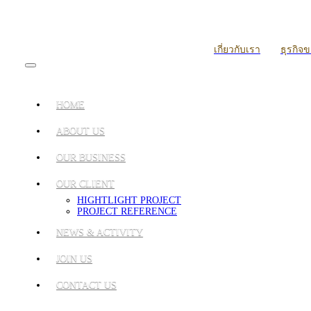
เกี่ยวกับเรา
ธุรกิจ
HOME
ABOUT US
OUR BUSINESS
OUR CLIENT
HIGHTLIGHT PROJECT
PROJECT REFERENCE
NEWS & ACTIVITY
JOIN US
CONTACT US