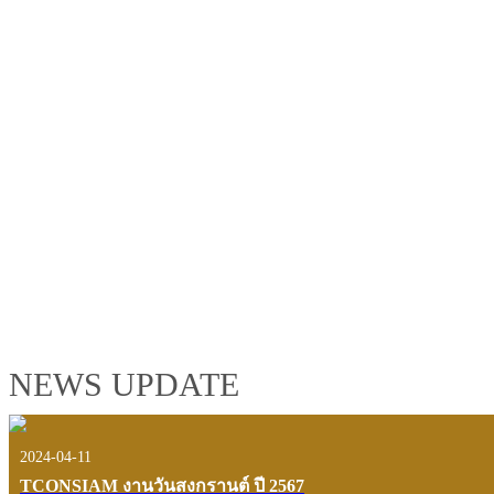
TCONSIAM GROUP'S 2019 CORPORATE VIDEO
"MAKING PROGRESS B
See the tconsiam group’s highlights of 2018 through the eyes of it
customers and users.
VIEW VDO PRESENTATION
NEWS UPDATE
2024-04-11
TCONSIAM งานวันสงกรานต์ ปี 2567