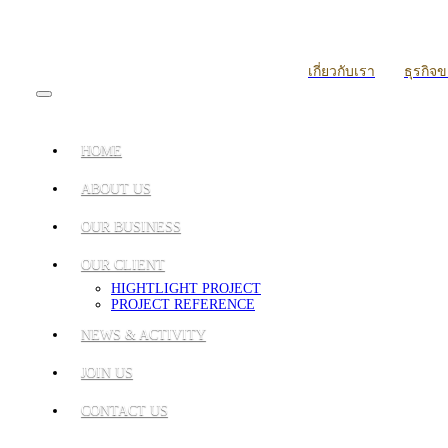
เกี่ยวกับเรา
ธุรกิจ
HOME
ABOUT US
OUR BUSINESS
OUR CLIENT
HIGHTLIGHT PROJECT
PROJECT REFERENCE
NEWS & ACTIVITY
JOIN US
CONTACT US