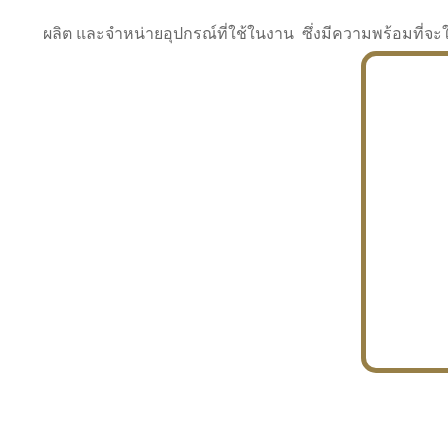
ผลิต และจำหน่ายอุปกรณ์ที่ใช้ในงาน ซึ่งมีความพร้อมที
INDUSTRY
BUILDING
PROJECT IN HAND
In the building market, tconsiam specializes in
PETROCHEMISTRY
constructing office buildings
With extensive experience in industrial
JAPANESE PROJECT
engineering and construction
In the building market, tconsiam specializes in
constructing office buildings
In the building market, tconsiam specializes in
INDUSTRY
constructing office buildings
BUILDING