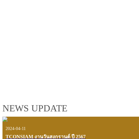
TCONSIAM GROUP'S 2019 CORPORATE VIDEO
"MAKING PROGRESS B
See the tconsiam group’s highlights of 2018 through the eyes of it
customers and users.
VIEW VDO PRESENTATION
NEWS UPDATE
2024-04-11
TCONSIAM งานวันสงกรานต์ ปี 2567