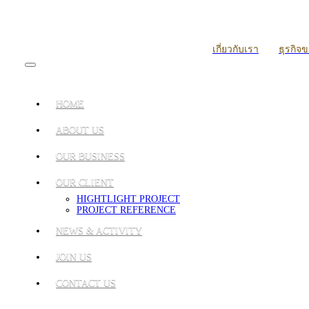
เกี่ยวกับเรา
ธุรกิจ
HOME
ABOUT US
OUR BUSINESS
OUR CLIENT
HIGHTLIGHT PROJECT
PROJECT REFERENCE
NEWS & ACTIVITY
JOIN US
CONTACT US