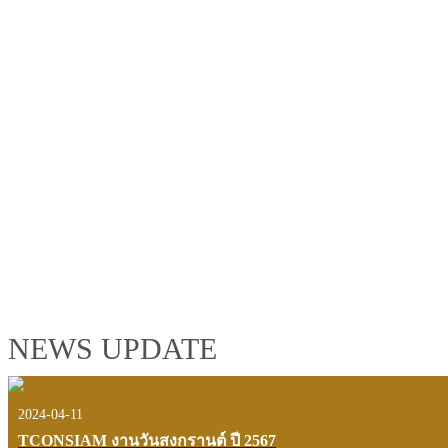
TCONSIAM GROUP'S 2019 CORPORATE VIDEO
"MAKING PROGRESS B
See the tconsiam group’s highlights of 2018 through the eyes of it
customers and users.
VIEW VDO PRESENTATION
NEWS UPDATE
2024-04-11
TCONSIAM งานวันสงกรานต์ ปี 2567