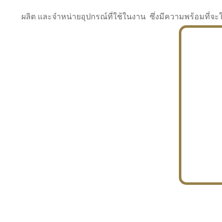
ผลิต และจำหน่ายอุปกรณ์ที่ใช้ในงาน ซึ่งมีความพร้อมที
INDUSTRY
BUILDING
PROJECT IN HAND
In the building market, tconsiam specializes in
PETROCHEMISTRY
constructing office buildings
With extensive experience in industrial
JAPANESE PROJECT
engineering and construction
In the building market, tconsiam specializes in
constructing office buildings
In the building market, tconsiam specializes in
INDUSTRY
constructing office buildings
BUILDING