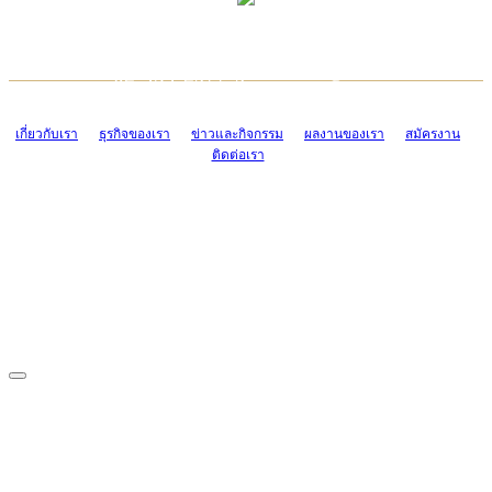
TCONSIAM CONTACT CENTER
EMAIL CONTACT CENTER
02-454-2977-9
ADMIN@TCONSIAM.COM
EMAIL CONTACT CENTER
ADMIN@TCONSIAM.COM
เกี่ยวกับเรา
ธุรกิจของเรา
ข่าวและกิจกรรม
ผลงานของเรา
สมัครงาน
ติดต่อเรา
CONTACT US
1328/15-19 ถนนบางแค แขวงบางแค เขตบางแค กรุงเทพฯ 10160
โทร. 0-2454-2977-9, 0-2455-6995-7
แฟกซ์. 0-2413-4110
COPYRIGHT © 2019 TCONSIAM COMPANY LIMITED. ALL RIGHTS
RESERVED.