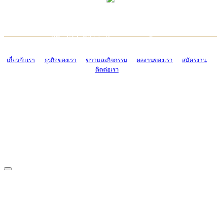
TCONSIAM CONTACT CENTER
EMAIL CONTACT CENTER
02-454-2977-9
ADMIN@TCONSIAM.COM
EMAIL CONTACT CENTER
ADMIN@TCONSIAM.COM
เกี่ยวกับเรา
ธุรกิจของเรา
ข่าวและกิจกรรม
ผลงานของเรา
สมัครงาน
ติดต่อเรา
CONTACT US
1328/15-19 ถนนบางแค แขวงบางแค เขตบางแค กรุงเทพฯ 10160
โทร. 0-2454-2977-9, 0-2455-6995-7
แฟกซ์. 0-2413-4110
COPYRIGHT © 2019 TCONSIAM COMPANY LIMITED. ALL RIGHTS
RESERVED.