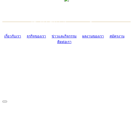
TCONSIAM CONTACT CENTER
EMAIL CONTACT CENTER
02-454-2977-9
ADMIN@TCONSIAM.COM
EMAIL CONTACT CENTER
ADMIN@TCONSIAM.COM
เกี่ยวกับเรา
ธุรกิจของเรา
ข่าวและกิจกรรม
ผลงานของเรา
สมัครงาน
ติดต่อเรา
CONTACT US
1328/15-19 ถนนบางแค แขวงบางแค เขตบางแค กรุงเทพฯ 10160
โทร. 0-2454-2977-9, 0-2455-6995-7
แฟกซ์. 0-2413-4110
COPYRIGHT © 2019 TCONSIAM COMPANY LIMITED. ALL RIGHTS
RESERVED.