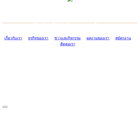
TCONSIAM CONTACT CENTER
EMAIL CONTACT CENTER
02-454-2977-9
ADMIN@TCONSIAM.COM
EMAIL CONTACT CENTER
ADMIN@TCONSIAM.COM
เกี่ยวกับเรา
ธุรกิจของเรา
ข่าวและกิจกรรม
ผลงานของเรา
สมัครงาน
ติดต่อเรา
CONTACT US
1328/15-19 ถนนบางแค แขวงบางแค เขตบางแค กรุงเทพฯ 10160
โทร. 0-2454-2977-9, 0-2455-6995-7
แฟกซ์. 0-2413-4110
COPYRIGHT © 2019 TCONSIAM COMPANY LIMITED. ALL RIGHTS
RESERVED.