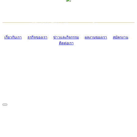
TCONSIAM CONTACT CENTER
EMAIL CONTACT CENTER
02-454-2977-9
ADMIN@TCONSIAM.COM
EMAIL CONTACT CENTER
ADMIN@TCONSIAM.COM
เกี่ยวกับเรา
ธุรกิจของเรา
ข่าวและกิจกรรม
ผลงานของเรา
สมัครงาน
ติดต่อเรา
CONTACT US
1328/15-19 ถนนบางแค แขวงบางแค เขตบางแค กรุงเทพฯ 10160
โทร. 0-2454-2977-9, 0-2455-6995-7
แฟกซ์. 0-2413-4110
COPYRIGHT © 2019 TCONSIAM COMPANY LIMITED. ALL RIGHTS
RESERVED.