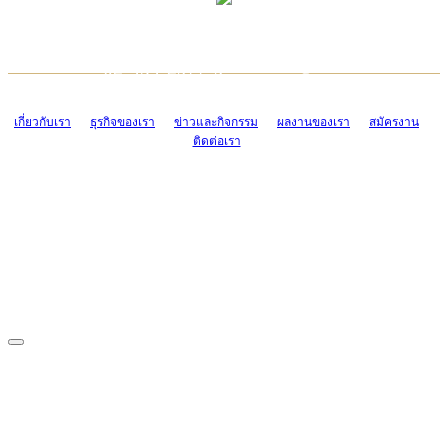
TCONSIAM CONTACT CENTER
EMAIL CONTACT CENTER
02-454-2977-9
ADMIN@TCONSIAM.COM
EMAIL CONTACT CENTER
ADMIN@TCONSIAM.COM
เกี่ยวกับเรา
ธุรกิจของเรา
ข่าวและกิจกรรม
ผลงานของเรา
สมัครงาน
ติดต่อเรา
CONTACT US
1328/15-19 ถนนบางแค แขวงบางแค เขตบางแค กรุงเทพฯ 10160
โทร. 0-2454-2977-9, 0-2455-6995-7
แฟกซ์. 0-2413-4110
COPYRIGHT © 2019 TCONSIAM COMPANY LIMITED. ALL RIGHTS
RESERVED.