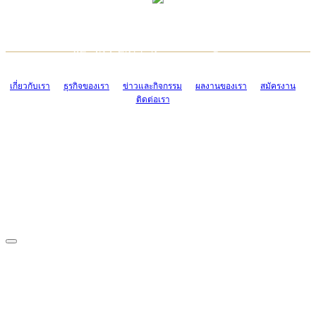
TCONSIAM CONTACT CENTER
EMAIL CONTACT CENTER
02-454-2977-9
ADMIN@TCONSIAM.COM
EMAIL CONTACT CENTER
ADMIN@TCONSIAM.COM
เกี่ยวกับเรา
ธุรกิจของเรา
ข่าวและกิจกรรม
ผลงานของเรา
สมัครงาน
ติดต่อเรา
CONTACT US
1328/15-19 ถนนบางแค แขวงบางแค เขตบางแค กรุงเทพฯ 10160
โทร. 0-2454-2977-9, 0-2455-6995-7
แฟกซ์. 0-2413-4110
COPYRIGHT © 2019 TCONSIAM COMPANY LIMITED. ALL RIGHTS
RESERVED.