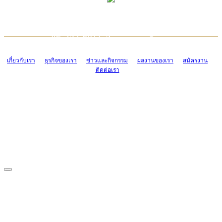
TCONSIAM CONTACT CENTER
EMAIL CONTACT CENTER
02-454-2977-9
ADMIN@TCONSIAM.COM
EMAIL CONTACT CENTER
ADMIN@TCONSIAM.COM
เกี่ยวกับเรา
ธุรกิจของเรา
ข่าวและกิจกรรม
ผลงานของเรา
สมัครงาน
ติดต่อเรา
CONTACT US
1328/15-19 ถนนบางแค แขวงบางแค เขตบางแค กรุงเทพฯ 10160
โทร. 0-2454-2977-9, 0-2455-6995-7
แฟกซ์. 0-2413-4110
COPYRIGHT © 2019 TCONSIAM COMPANY LIMITED. ALL RIGHTS
RESERVED.