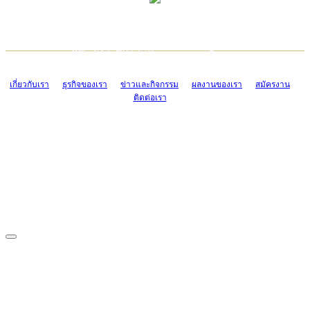
TCONSIAM CONTACT CENTER
EMAIL CONTACT CENTER
02-454-2977-9
ADMIN@TCONSIAM.COM
EMAIL CONTACT CENTER
ADMIN@TCONSIAM.COM
เกี่ยวกับเรา
ธุรกิจของเรา
ข่าวและกิจกรรม
ผลงานของเรา
สมัครงาน
ติดต่อเรา
CONTACT US
1328/15-19 ถนนบางแค แขวงบางแค เขตบางแค กรุงเทพฯ 10160
โทร. 0-2454-2977-9, 0-2455-6995-7
แฟกซ์. 0-2413-4110
COPYRIGHT © 2019 TCONSIAM COMPANY LIMITED. ALL RIGHTS
RESERVED.