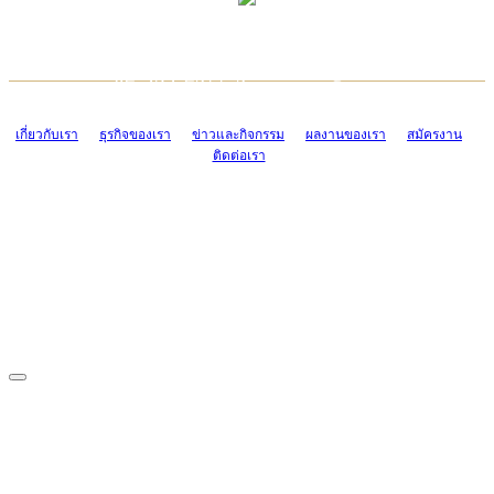
TCONSIAM CONTACT CENTER
EMAIL CONTACT CENTER
02-454-2977-9
ADMIN@TCONSIAM.COM
EMAIL CONTACT CENTER
ADMIN@TCONSIAM.COM
เกี่ยวกับเรา
ธุรกิจของเรา
ข่าวและกิจกรรม
ผลงานของเรา
สมัครงาน
ติดต่อเรา
CONTACT US
1328/15-19 ถนนบางแค แขวงบางแค เขตบางแค กรุงเทพฯ 10160
โทร. 0-2454-2977-9, 0-2455-6995-7
แฟกซ์. 0-2413-4110
COPYRIGHT © 2019 TCONSIAM COMPANY LIMITED. ALL RIGHTS
RESERVED.