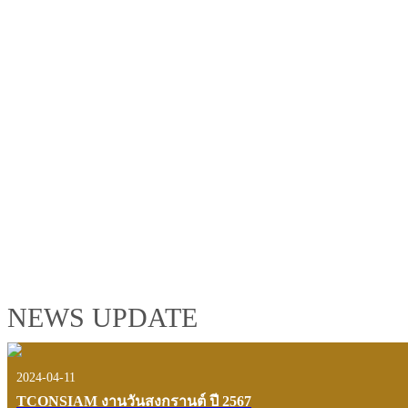
TCONSIAM GROUP'S 2019 CORPORATE VIDEO
"MAKING PROGRESS B
See the tconsiam group’s highlights of 2018 through the eyes of it
customers and users.
VIEW VDO PRESENTATION
NEWS UPDATE
2024-04-11
TCONSIAM งานวันสงกรานต์ ปี 2567