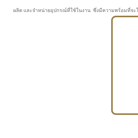
ผลิต และจำหน่ายอุปกรณ์ที่ใช้ในงาน ซึ่งมีความพร้อมที
INDUSTRY
BUILDING
PROJECT IN HAND
In the building market, tconsiam specializes in
PETROCHEMISTRY
constructing office buildings
With extensive experience in industrial
JAPANESE PROJECT
engineering and construction
In the building market, tconsiam specializes in
constructing office buildings
In the building market, tconsiam specializes in
INDUSTRY
constructing office buildings
BUILDING