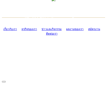
TCONSIAM CONTACT CENTER
EMAIL CONTACT CENTER
02-454-2977-9
ADMIN@TCONSIAM.COM
EMAIL CONTACT CENTER
ADMIN@TCONSIAM.COM
เกี่ยวกับเรา
ธุรกิจของเรา
ข่าวและกิจกรรม
ผลงานของเรา
สมัครงาน
ติดต่อเรา
CONTACT US
1328/15-19 ถนนบางแค แขวงบางแค เขตบางแค กรุงเทพฯ 10160
โทร. 0-2454-2977-9, 0-2455-6995-7
แฟกซ์. 0-2413-4110
COPYRIGHT © 2019 TCONSIAM COMPANY LIMITED. ALL RIGHTS
RESERVED.