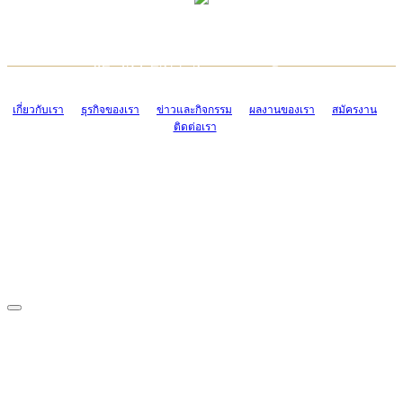
TCONSIAM CONTACT CENTER
EMAIL CONTACT CENTER
02-454-2977-9
ADMIN@TCONSIAM.COM
EMAIL CONTACT CENTER
ADMIN@TCONSIAM.COM
เกี่ยวกับเรา
ธุรกิจของเรา
ข่าวและกิจกรรม
ผลงานของเรา
สมัครงาน
ติดต่อเรา
CONTACT US
1328/15-19 ถนนบางแค แขวงบางแค เขตบางแค กรุงเทพฯ 10160
โทร. 0-2454-2977-9, 0-2455-6995-7
แฟกซ์. 0-2413-4110
COPYRIGHT © 2019 TCONSIAM COMPANY LIMITED. ALL RIGHTS
RESERVED.