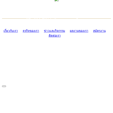
TCONSIAM CONTACT CENTER
EMAIL CONTACT CENTER
02-454-2977-9
ADMIN@TCONSIAM.COM
EMAIL CONTACT CENTER
ADMIN@TCONSIAM.COM
เกี่ยวกับเรา
ธุรกิจของเรา
ข่าวและกิจกรรม
ผลงานของเรา
สมัครงาน
ติดต่อเรา
CONTACT US
1328/15-19 ถนนบางแค แขวงบางแค เขตบางแค กรุงเทพฯ 10160
โทร. 0-2454-2977-9, 0-2455-6995-7
แฟกซ์. 0-2413-4110
COPYRIGHT © 2019 TCONSIAM COMPANY LIMITED. ALL RIGHTS
RESERVED.