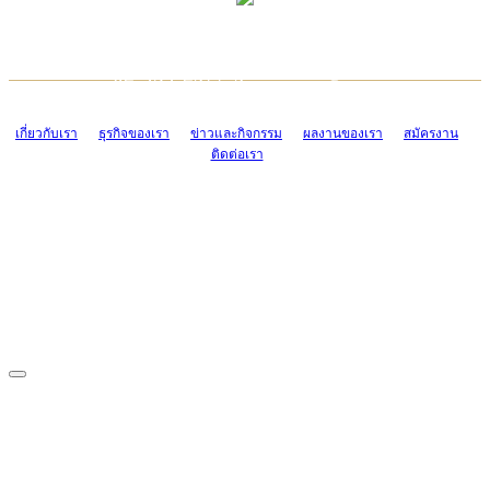
TCONSIAM CONTACT CENTER
EMAIL CONTACT CENTER
02-454-2977-9
ADMIN@TCONSIAM.COM
EMAIL CONTACT CENTER
ADMIN@TCONSIAM.COM
เกี่ยวกับเรา
ธุรกิจของเรา
ข่าวและกิจกรรม
ผลงานของเรา
สมัครงาน
ติดต่อเรา
CONTACT US
1328/15-19 ถนนบางแค แขวงบางแค เขตบางแค กรุงเทพฯ 10160
โทร. 0-2454-2977-9, 0-2455-6995-7
แฟกซ์. 0-2413-4110
COPYRIGHT © 2019 TCONSIAM COMPANY LIMITED. ALL RIGHTS
RESERVED.