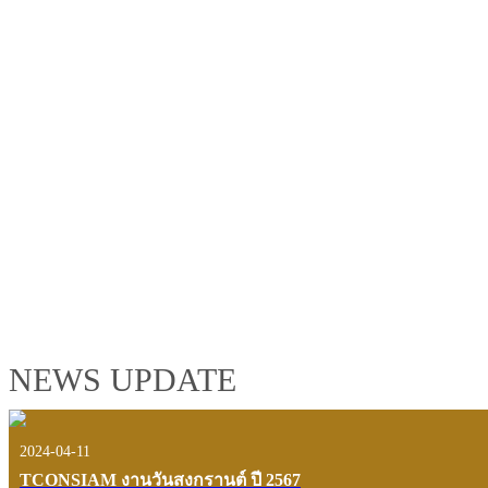
TCONSIAM GROUP'S 2019 CORPORATE VIDEO
"MAKING PROGRESS B
See the tconsiam group’s highlights of 2018 through the eyes of it
customers and users.
VIEW VDO PRESENTATION
NEWS UPDATE
2024-04-11
TCONSIAM งานวันสงกรานต์ ปี 2567