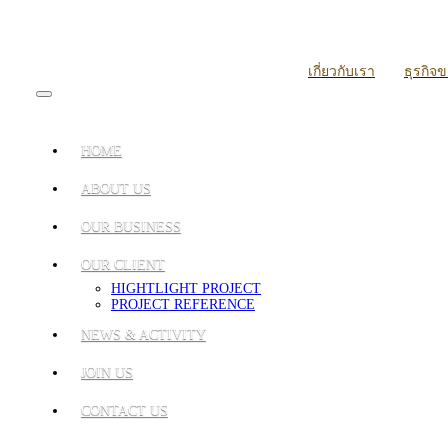
เกี่ยวกับเรา
ธุรกิจ
HOME
ABOUT US
OUR BUSINESS
OUR CLIENT
HIGHTLIGHT PROJECT
PROJECT REFERENCE
NEWS & ACTIVITY
JOIN US
CONTACT US