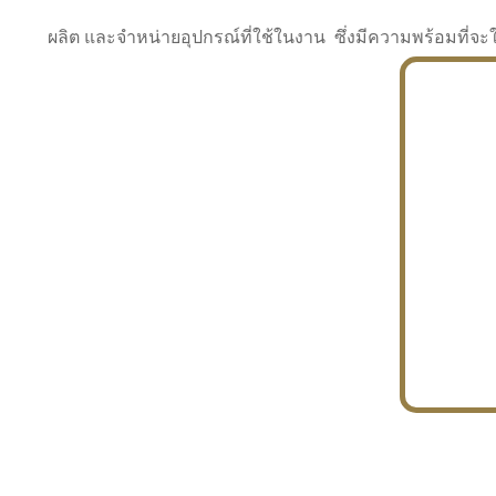
ผลิต และจำหน่ายอุปกรณ์ที่ใช้ในงาน ซึ่งมีความพร้อมที
INDUSTRY
BUILDING
PROJECT IN HAND
In the building market, tconsiam specializes in
PETROCHEMISTRY
constructing office buildings
With extensive experience in industrial
JAPANESE PROJECT
engineering and construction
In the building market, tconsiam specializes in
constructing office buildings
In the building market, tconsiam specializes in
INDUSTRY
constructing office buildings
BUILDING