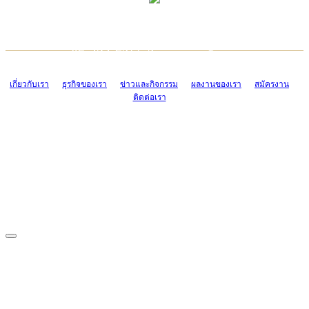
TCONSIAM CONTACT CENTER
EMAIL CONTACT CENTER
02-454-2977-9
ADMIN@TCONSIAM.COM
EMAIL CONTACT CENTER
ADMIN@TCONSIAM.COM
เกี่ยวกับเรา
ธุรกิจของเรา
ข่าวและกิจกรรม
ผลงานของเรา
สมัครงาน
ติดต่อเรา
CONTACT US
1328/15-19 ถนนบางแค แขวงบางแค เขตบางแค กรุงเทพฯ 10160
โทร. 0-2454-2977-9, 0-2455-6995-7
แฟกซ์. 0-2413-4110
COPYRIGHT © 2019 TCONSIAM COMPANY LIMITED. ALL RIGHTS
RESERVED.